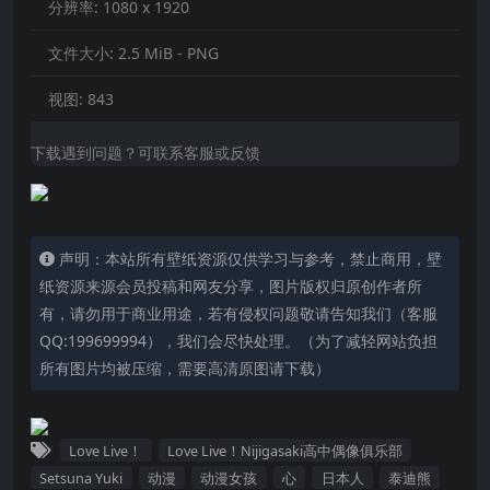
分辨率:
1080 x 1920
文件大小:
2.5 MiB - PNG
视图:
843
下载遇到问题？可联系客服或反馈
声明：本站所有壁纸资源仅供学习与参考，禁止商用，壁
纸资源来源会员投稿和网友分享，图片版权归原创作者所
有，请勿用于商业用途，若有侵权问题敬请告知我们（客服
QQ:199699994），我们会尽快处理。（为了减轻网站负担
所有图片均被压缩，需要高清原图请下载）
Love Live！
Love Live！Nijigasaki高中偶像俱乐部
Setsuna Yuki
动漫
动漫女孩
心
日本人
泰迪熊