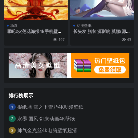
动漫
动漫壁纸
哪吒2火莲花海报4k手机壁纸
长头发 脱衣 源影响 莫娜(源的
竖屏
影响) 动漫女孩 不匹配的袜子
197
43
穿的睡衣 衣领 Pixiv | 3840画
素
排行榜展示
报纸墙 雪之下雪乃4K动漫壁纸
1
水墨 国风 剑来动画4K壁纸
2
帅气金克丝4k电脑壁纸超清
3