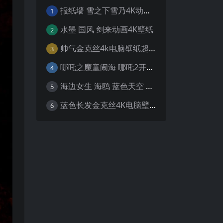
报纸墙 雪之下雪乃4K动漫壁纸
1
水墨 国风 剑来动画4K壁纸
2
帅气金克丝4k电脑壁纸超清
3
哪吒之魔童闹海 哪吒2开场4K壁纸
4
海边女生 海鸥 蓝色天空 4K壁纸
5
蓝色长发金克丝4K电脑壁纸
6