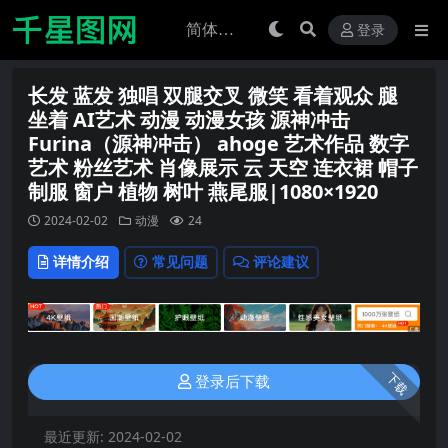
登录
长发 蓝发 独唱 双腿交叉 微笑 看着观众 腿
坐着 AI艺术 动漫 动漫女孩 源神冲击
Furina（源神冲击） ahoge 艺术作品 数字
艺术 粉丝艺术 肖像展示 云 天空 连衣裙 帽子
制服 窗户 植物 树叶 燕尾服|1080×1920
2024-02-02
动漫
24
详情介绍
常见问题
评论建议
下载
登录后下载
最近更新:
2024-02-02