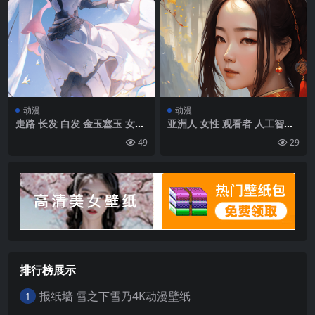
动漫
动漫
走路 长发 白发 金玉塞玉 女人
亚洲人 女性 观看者 人工智能
户外 阿夜 艾琳（阿夜） 女仆
艺术 肖像展示 花 水 耳环 树|
49
29
装 白色连裤袜 女仆 蠕虫&#03
3240×5760
9；s鸟瞰图 鸟类 风中飘扬的
头发 灰色的眼睛 手套 黑色手
套 连裤袜 低角度 高跟鞋 白色
连衣裙 天空|2109×3346
排行榜展示
报纸墙 雪之下雪乃4K动漫壁纸
1