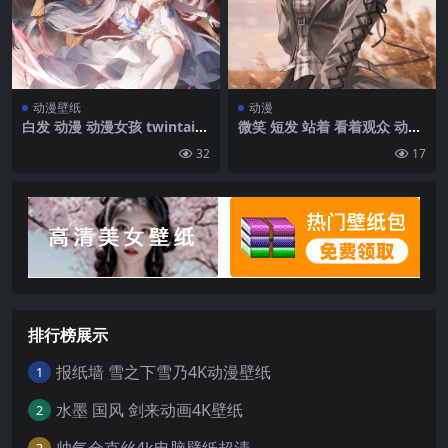
动漫壁纸
动漫
白发 动漫 动漫女孩 twintails
微笑 短发 站着 看着观众 动漫
长袜 肘部手套 黄色的眼睛| 7
动漫女孩 肖像展示 帽子 小麦
32
17
680 x4320
文本|1800×3222
排行榜展示
报纸墙 雪之下雪乃4K动漫壁纸
1
水墨 国风 剑来动画4K壁纸
2
帅气金克丝4k电脑壁纸超清