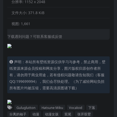
分辨率:
1152 x 2048
文件大小:
371.8 KiB
视图:
1,661
下载遇到问题？可联系客服或反馈
声明：本站所有壁纸资源仅供学习与参考，禁止商用，壁
纸资源来源会员投稿和网友分享，图片版权归原创作者所
有，请勿用于商业用途，若有侵权问题敬请告知我们（客服
QQ:199699994），我们会尽快处理。（为了减轻网站负担
所有图片均被压缩，需要高清原图请下载）
Guluglutton
Hatsune Miku
Vocaloid
下落
分离的袖子
动漫
动漫女孩
双尾
张开双臂