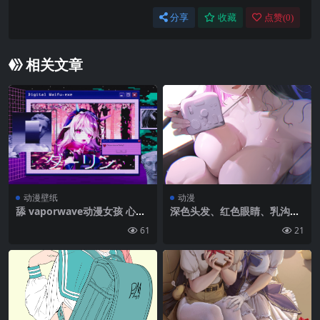
分享
收藏
点赞(
0
)
相关文章
动漫壁纸
动漫
舔 vaporwave动漫女孩 心的
深色头发、红色眼睛、乳沟、
眼睛 retrowave 噪音 故障艺
看着观众、长发、动漫女孩、
61
21
术 棒棒糖 数字艺术| 1920 x1
肖像展示、耳机、汗水、脸
080
红|1437×2299