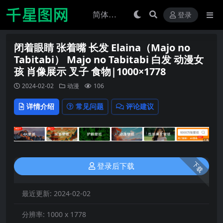
登录
闭着眼睛 张着嘴 长发 Elaina（Majo no
Tabitabi） Majo no Tabitabi 白发 动漫女
孩 肖像展示 叉子 食物|1000×1778
2024-02-02
动漫
106
详情介绍
常见问题
评论建议
下载
登录后下载
最近更新:
2024-02-02
分辨率:
1000 x 1778