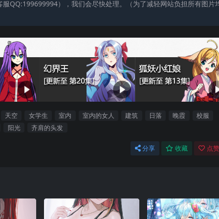
QQ:199699994），我们会尽快处理。（为了减轻网站负担所有图片
天空
女学生
室内
室内的女人
建筑
日落
晚霞
校服
阳光
齐肩的头发
分享
收藏
点赞