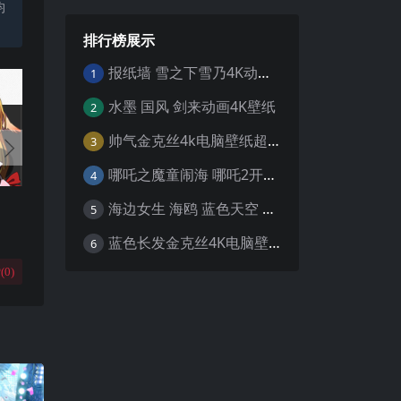
均
排行榜展示
报纸墙 雪之下雪乃4K动漫壁纸
1
水墨 国风 剑来动画4K壁纸
2
帅气金克丝4k电脑壁纸超清
3
哪吒之魔童闹海 哪吒2开场4K壁纸
4
海边女生 海鸥 蓝色天空 4K壁纸
5
蓝色长发金克丝4K电脑壁纸
6
(
0
)