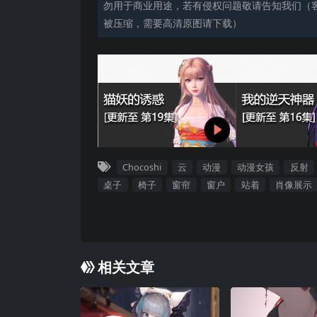
勿用于商业用途，若有侵权问题敬请告知我们（客服
被压缩，需要高清原图请下载）
Chocoshi
云
动漫
动漫女孩
反射
桌子
椅子
窗帘
窗户
站着
肖像展示
相关文章