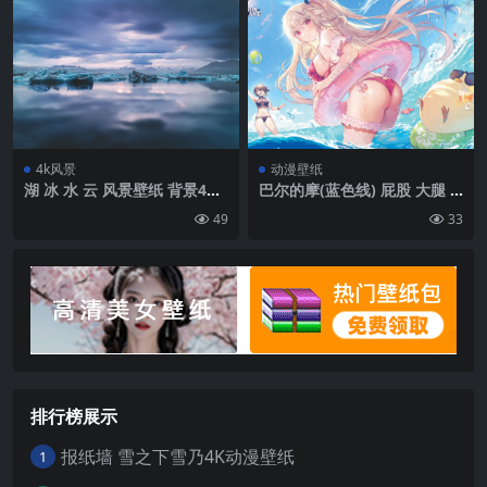
链|3264×5824
4k风景
动漫壁纸
湖 冰 水 云 风景壁纸 背景4k
巴尔的摩(蓝色线) 屁股 大腿 si
高清网
deboob 看着观众 湿身体 安
49
33
克雷奇(蓝色线) 蓝色 在水里
水 云 天空 比基尼 粘液 动漫女
孩 浮子 海滩 站在水里 棕榈树
鸟类 回首过去 花瓣 水滴 鸡尾
酒 喝| 2800 x1575
排行榜展示
报纸墙 雪之下雪乃4K动漫壁纸
1