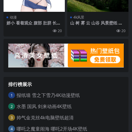
动漫
4k风景
娇小 看着观众 腹部 肚脐 长发
山 树 雾 云 山谷 风景壁纸 背
蓝色头发 蓝色眼睛 撩起衬衫
景4k高清网
20
20
动漫 动漫女孩 数字艺术 艺术
品 2D Pixiv 裸露腹部 肖像 肖
像展示 Hayase Yuuka 蓝色
档案 简单背景 极简主义 胸部
白色背景 比基尼|1880×3350
排行榜展示
报纸墙 雪之下雪乃4K动漫壁纸
1
水墨 国风 剑来动画4K壁纸
2
帅气金克丝4k电脑壁纸超清
3
哪吒之魔童闹海 哪吒2开场4K壁纸
4