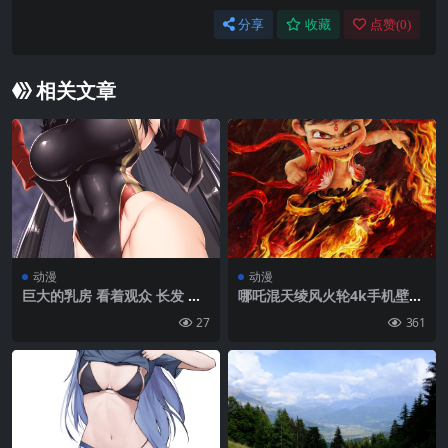
分享
收藏
点赞(
0
)
相关文章
动漫
动漫
巨大的乳房 看着观众 长发 一
哪吒混天绫风火轮4k手机壁纸
只眼睛上方的头发 大腿 恶魔
图片
27
361
动漫女孩 胸部 ecchi 比基尼
比基尼盔甲 肖像展示 长筒袜
角 Friedrich der Grosse Azu
r Lane|800×1422