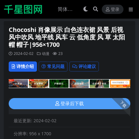
登录
Chocoshi 肖像展示 白色连衣裙 风景 后视
风中吹风 地平线 风车 云 低角度 风 草 太阳
帽 帽子|956×1700
2024-02-02
动漫
23
详情介绍
常见问题
评论建议
下载
登录后下载
最近更新:
2024-02-02
分辨率:
956 x 1700