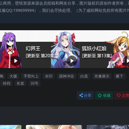
止商用，壁纸资源来源会员投稿和网友分享，图片版权归原创作者所有，
QQ:199699994），我们会尽快处理。（为了减轻网站负担所有图片
胸
大腿
手臂向上
水印
源神冲击
白底
肖像展示
腋下
铃铛
长发
问号
分享
收藏
点赞