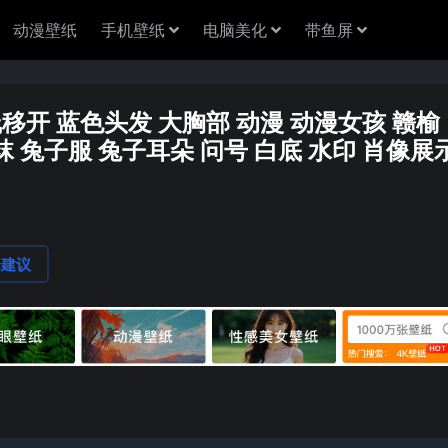
动漫壁纸
手机壁纸
电脑美化
带鱼屏
线移开 蓝色头发 大胸部 动漫 动漫女孩 赣榆
 兔子服 兔子耳朵 问号 白底 水印 肖像展
论建议