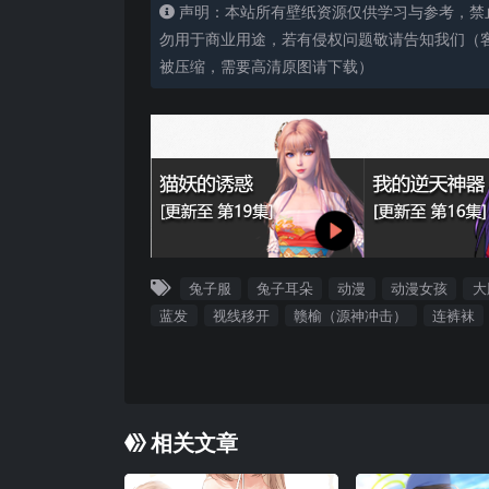
声明：本站所有壁纸资源仅供学习与参考，禁
勿用于商业用途，若有侵权问题敬请告知我们（客服
被压缩，需要高清原图请下载）
兔子服
兔子耳朵
动漫
动漫女孩
大
蓝发
视线移开
赣榆（源神冲击）
连裤袜
相关文章