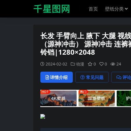
首页
壁纸分类
长发 手臂向上 腋下 大腿 视
（源神冲击） 源神冲击 连裤袜
铃铛|1280×2048
2024-02-02
动漫
0
0
24
详情介绍
常见问题
评