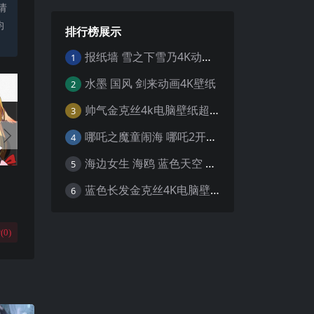
请
均
排行榜展示
报纸墙 雪之下雪乃4K动漫壁纸
1
水墨 国风 剑来动画4K壁纸
2
帅气金克丝4k电脑壁纸超清
3
哪吒之魔童闹海 哪吒2开场4K壁纸
4
海边女生 海鸥 蓝色天空 4K壁纸
5
蓝色长发金克丝4K电脑壁纸
6
(
0
)