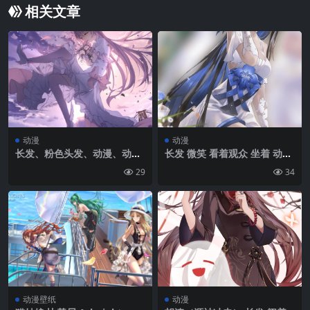
相关文章
动漫
动漫
长发、粉色头发、动漫、动漫
长发 微笑 看着观众 坐着 动漫
女孩、肖像展示、天空、云
动漫女孩 肖像展示 袜子 花 模
29
34
朵、连衣裙、花朵、高跟鞋、
糊 模糊的背景 双色头发|1040
黄色眼睛、花瓣、草地、蝴蝶
×1864
结、Misono Mika、蓝色档
案|2880×5120
动漫壁纸
动漫