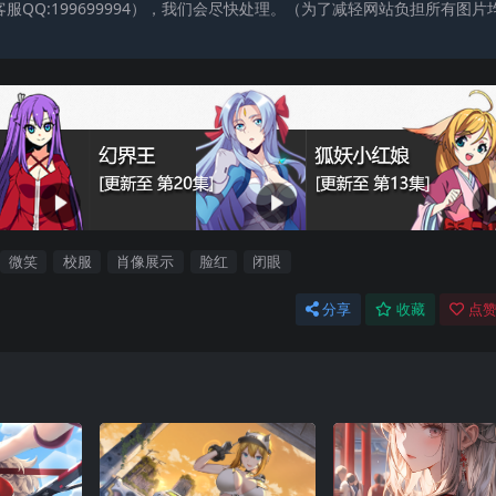
QQ:199699994），我们会尽快处理。（为了减轻网站负担所有图片
微笑
校服
肖像展示
脸红
闭眼
分享
收藏
点赞