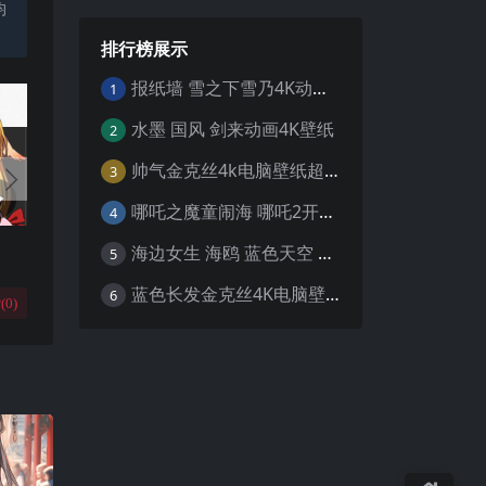
均
排行榜展示
报纸墙 雪之下雪乃4K动漫壁纸
1
水墨 国风 剑来动画4K壁纸
2
帅气金克丝4k电脑壁纸超清
3
哪吒之魔童闹海 哪吒2开场4K壁纸
4
海边女生 海鸥 蓝色天空 4K壁纸
5
蓝色长发金克丝4K电脑壁纸
6
(
0
)