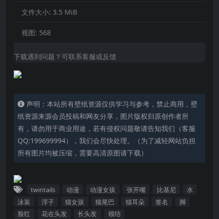
文件大小:
3.5 MiB
视图:
568
下载遇到问题？可联系客服或反馈
声明：本站所有壁纸资源仅供学习与参考，禁止商用，壁
纸资源来源会员投稿和网友分享，图片版权归原创作者所
有，请勿用于商业用途，若有侵权问题敬请告知我们（客服
QQ:199699994），我们会尽快处理。（为了减轻网站负担
所有图片均被压缩，需要高清原图请下载）
twintails
动漫
动漫女孩
张开嘴
比基尼
水
泳装
浮子
猫女孩
猫尾巴
猫耳朵
签名
脚
脸红
花在头发
长头发
领结