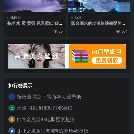
4k风景
动漫
海岸 水 雾 黄昏 风景壁纸 背景
阳台喝水的动漫短裤翘臀美少
4k高清网
女高清手机壁纸图片
25
364
排行榜展示
报纸墙 雪之下雪乃4K动漫壁纸
1
水墨 国风 剑来动画4K壁纸
2
帅气金克丝4k电脑壁纸超清
3
哪吒之魔童闹海 哪吒2开场4K壁纸
4