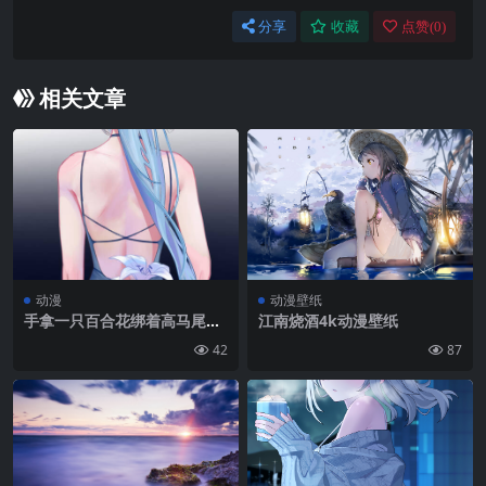
分享
收藏
点赞(
0
)
相关文章
动漫
动漫壁纸
手拿一只百合花绑着高马尾的
江南烧酒4k动漫壁纸
露背装动漫女人背影手机壁纸
42
87
图片