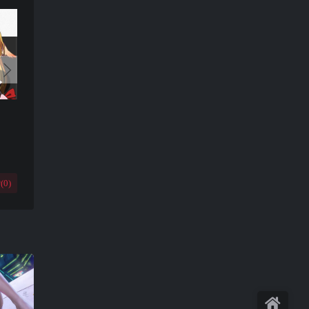
(
0
)