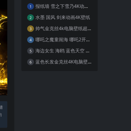
报纸墙 雪之下雪乃4K动漫壁纸
1
水墨 国风 剑来动画4K壁纸
2
帅气金克丝4k电脑壁纸超清
3
哪吒之魔童闹海 哪吒2开场4K壁纸
4
海边女生 海鸥 蓝色天空 4K壁纸
5
蓝色长发金克丝4K电脑壁纸
6
请
均