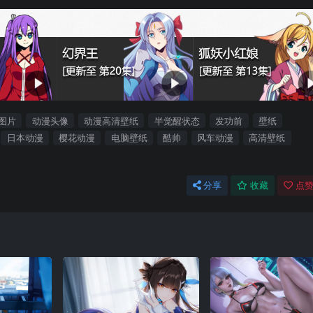
图片
动漫头像
动漫高清壁纸
半觉醒状态
发功前
壁纸
日本动漫
樱花动漫
电脑壁纸
酷帅
风车动漫
高清壁纸
分享
收藏
点赞