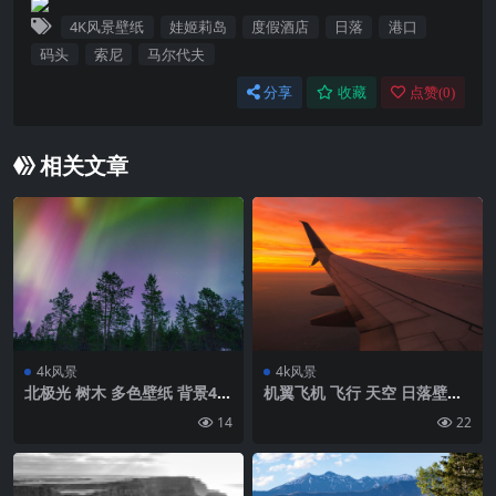
4K风景壁纸
娃姬莉岛
度假酒店
日落
港口
码头
索尼
马尔代夫
分享
收藏
点赞(
0
)
相关文章
4k风景
4k风景
北极光 树木 多色壁纸 背景4k
机翼飞机 飞行 天空 日落壁纸
高清网
背景4k高清网
14
22