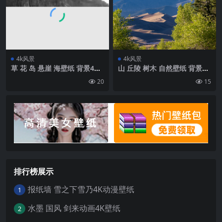
4k风景
4k风景
草 花 岛 悬崖 海壁纸 背景4k
山 丘陵 树木 自然壁纸 背景4k
高清网
高清网
20
15
排行榜展示
报纸墙 雪之下雪乃4K动漫壁纸
1
水墨 国风 剑来动画4K壁纸
2