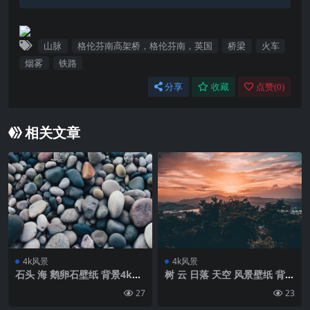
山脉
格伦芬南高架桥，格伦芬南，英国
桥梁
火车
烟雾
铁路
分享
收藏
点赞(
0
)
相关文章
4k风景
4k风景
石头 海 鹅卵石壁纸 背景4k高
树 云 日落 天空 风景壁纸 背景
清网
4k高清网
27
23