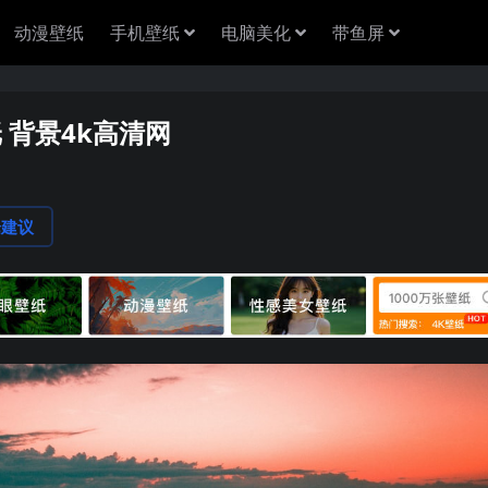
动漫壁纸
手机壁纸
电脑美化
带鱼屏
纸 背景4k高清网
论建议