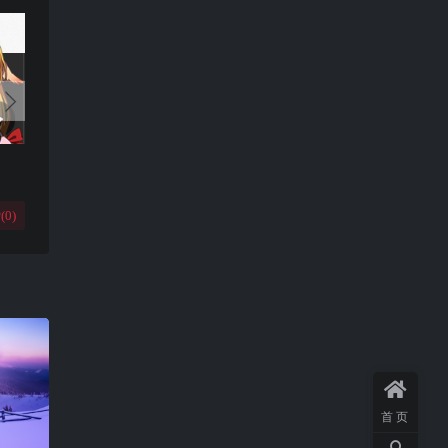
(
0
)
首页