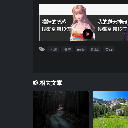
大海
海岸
码头
船坞
黄昏
相关文章