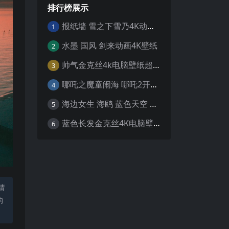
排行榜展示
报纸墙 雪之下雪乃4K动漫壁纸
1
水墨 国风 剑来动画4K壁纸
2
帅气金克丝4k电脑壁纸超清
3
哪吒之魔童闹海 哪吒2开场4K壁纸
4
海边女生 海鸥 蓝色天空 4K壁纸
5
蓝色长发金克丝4K电脑壁纸
6
请
均