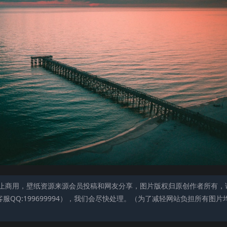
止商用，壁纸资源来源会员投稿和网友分享，图片版权归原创作者所有，
QQ:199699994），我们会尽快处理。（为了减轻网站负担所有图片