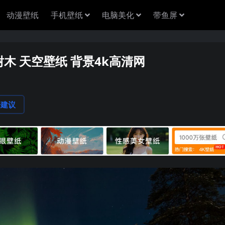
动漫壁纸
手机壁纸
电脑美化
带鱼屏
树木 天空壁纸 背景4k高清网
论建议