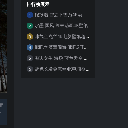
排行榜展示
报纸墙 雪之下雪乃4K动漫壁纸
1
水墨 国风 剑来动画4K壁纸
2
帅气金克丝4k电脑壁纸超清
3
哪吒之魔童闹海 哪吒2开场4K壁纸
4
海边女生 海鸥 蓝色天空 4K壁纸
5
蓝色长发金克丝4K电脑壁纸
6
请
均