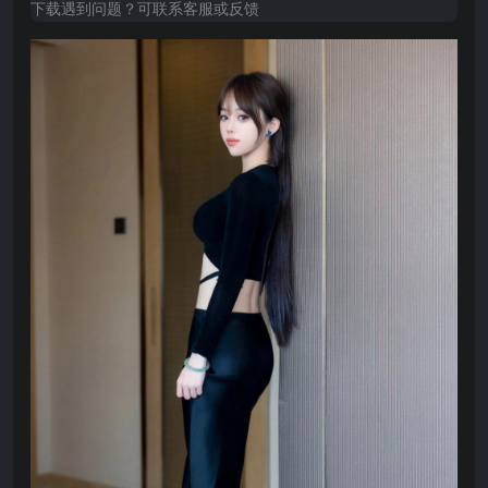
下载遇到问题？可联系客服或反馈