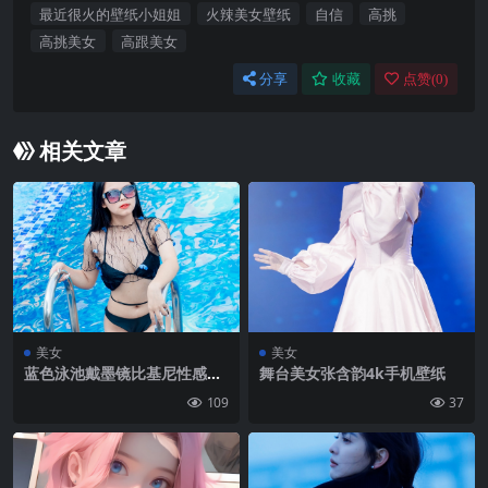
最近很火的壁纸小姐姐
火辣美女壁纸
自信
高挑
高挑美女
高跟美女
分享
收藏
点赞(
0
)
相关文章
美女
美女
蓝色泳池戴墨镜比基尼性感美
舞台美女张含韵4k手机壁纸
女图片 手机壁纸3712×5568
109
37