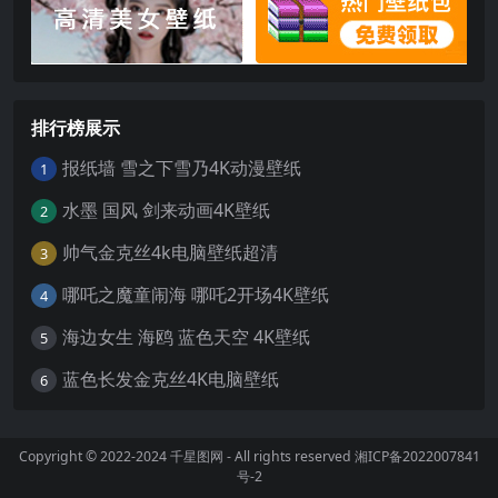
裤 模糊 模糊背景 阳光 开放短
裤 阳台 风铃 比基尼|1080×19
20
排行榜展示
报纸墙 雪之下雪乃4K动漫壁纸
1
水墨 国风 剑来动画4K壁纸
2
帅气金克丝4k电脑壁纸超清
3
哪吒之魔童闹海 哪吒2开场4K壁纸
4
海边女生 海鸥 蓝色天空 4K壁纸
5
蓝色长发金克丝4K电脑壁纸
6
Copyright © 2022-2024
千星图网
- All rights reserved
湘ICP备2022007841
号-2