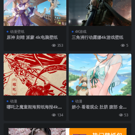
动漫壁纸
4K游戏
原神 刻晴 派蒙 4k电脑壁纸
三角洲行动露娜4k游戏壁纸
353
5
动漫
动漫
哪吒之魔童闹海剪纸海报4k手
娇小 看着观众 肚脐 腹部 金发
机壁纸图片
Kazama Iroha 微笑 蓝眼睛
134
53
动漫女孩 动漫 数字艺术 肖像
肖像展示 艺术作品 2D Pixiv
裸露腹部 Hololive Virtual Yo
utuber 脸红 天空 云 泳装 短