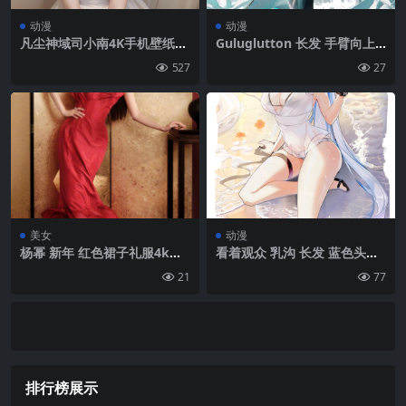
动漫
动漫
凡尘神域司小南4K手机壁纸图
Guluglutton 长发 手臂向上
片
蓝色头发 移开视线 摔倒 张开
527
27
双臂 动漫 动漫女孩 Hatsune
Miku Vocaloid 肖像展示 双
尾 裙子 褶皱 碎玻璃 玻璃 独立
袖子|1152×2048
美女
动漫
杨幂 新年 红色裙子礼服4k美
看着观众 乳沟 长发 蓝色头发
女手机壁纸
马尾辫 红色眼睛 吐舌头 湿漉
21
77
漉的身体 动漫女孩 Closers M
irae（Closers） 海滩 肖像展
示 比基尼 黑色比基尼 胸部 黑
色高跟鞋 花 短裤 开放短裤 腕
带 扼流圈 太阳镜 波浪 透视服
水 湿漉的 Pixiv|1238×2200
排行榜展示