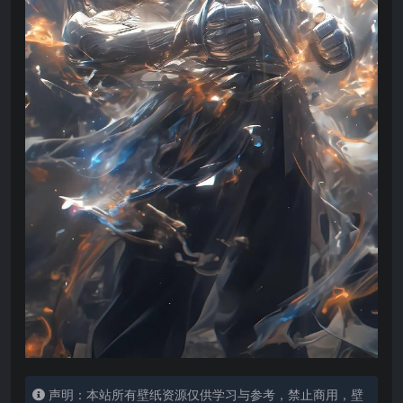
声明：本站所有壁纸资源仅供学习与参考，禁止商用，壁