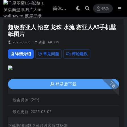
登录
超级赛亚人 悟空 龙珠 水流 赛亚人AI手机壁
纸图片
2025-03-05
动漫
219
详情介绍
常见问题
评论建议
下载
登录后下载
包含资源:
(2个)
最近更新:
2025-03-05
下载遇到问题？可联系客服或反馈