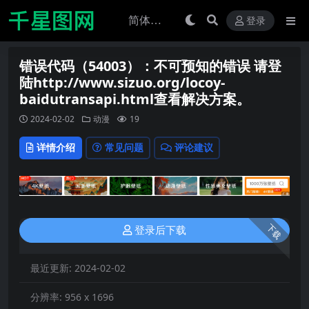
登录
错误代码（54003）：不可预知的错误 请登
陆http://www.sizuo.org/locoy-
baidutransapi.html查看解决方案。
2024-02-02
动漫
19
详情介绍
常见问题
评论建议
下载
登录后下载
最近更新:
2024-02-02
分辨率:
956 x 1696