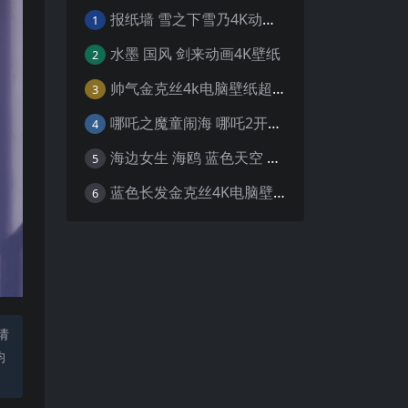
报纸墙 雪之下雪乃4K动漫壁纸
1
水墨 国风 剑来动画4K壁纸
2
帅气金克丝4k电脑壁纸超清
3
哪吒之魔童闹海 哪吒2开场4K壁纸
4
海边女生 海鸥 蓝色天空 4K壁纸
5
蓝色长发金克丝4K电脑壁纸
6
请
均