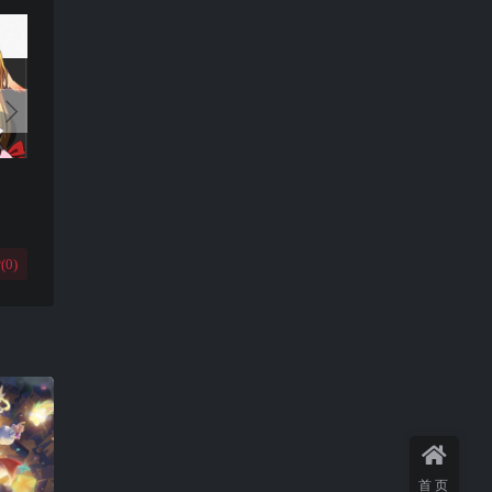
(
0
)
首页