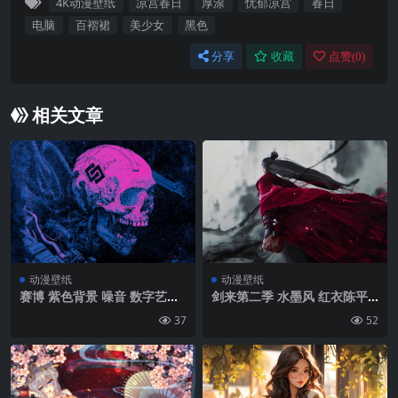
4K动漫壁纸
凉宫春日
厚涂
忧郁凉宫
春日
电脑
百褶裙
美少女
黑色
分享
收藏
点赞(
0
)
相关文章
动漫壁纸
动漫壁纸
赛博 紫色背景 噪音 数字艺术
剑来第二季 水墨风 红衣陈平
合成波 霓虹灯 赛博朋克 电缆
安4K壁纸
37
52
电子人 冷冻室 编辑| 5120×28
80