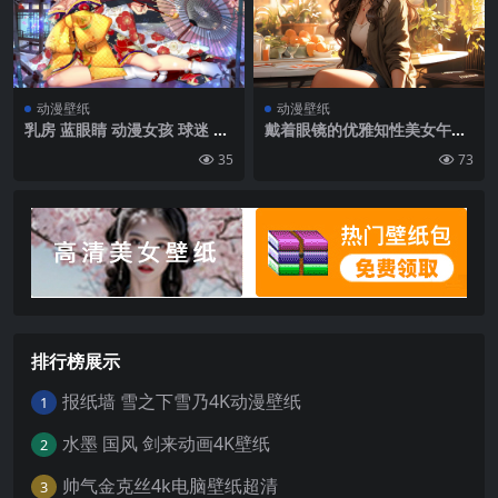
动漫壁纸
动漫壁纸
乳房 蓝眼睛 动漫女孩 球迷 鲜
戴着眼镜的优雅知性美女午后
花 吸烟 脸红 Miku Franxx(亲
悠闲时光美照壁纸图片
35
73
爱的)| 2560 x1440像素
排行榜展示
报纸墙 雪之下雪乃4K动漫壁纸
1
水墨 国风 剑来动画4K壁纸
2
帅气金克丝4k电脑壁纸超清
3