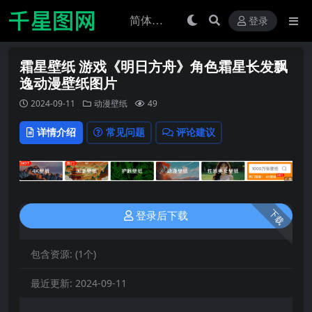
登录
霜星壁纸 游戏《明日方舟》角色霜星长发飘
逸动漫壁纸图片
2024-09-11
动漫壁纸
49
详情介绍
常见问题
评论建议
下载
登录后下载
包含资源:
(1个)
最近更新:
2024-09-11