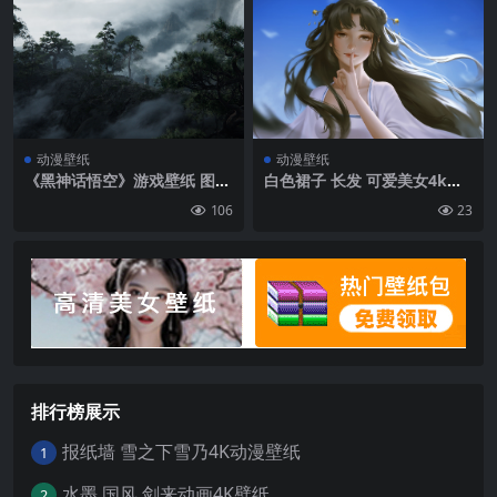
动漫壁纸
动漫壁纸
《黑神话悟空》游戏壁纸 图片
白色裙子 长发 可爱美女4k动
游侠图库
漫壁纸
106
23
排行榜展示
报纸墙 雪之下雪乃4K动漫壁纸
1
水墨 国风 剑来动画4K壁纸
2