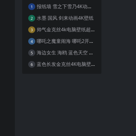
报纸墙 雪之下雪乃4K动漫壁纸
1
水墨 国风 剑来动画4K壁纸
2
帅气金克丝4k电脑壁纸超清
3
哪吒之魔童闹海 哪吒2开场4K壁纸
4
海边女生 海鸥 蓝色天空 4K壁纸
5
蓝色长发金克丝4K电脑壁纸
6