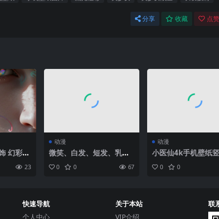
分享
收藏
点赞
动漫
动漫
饰 幻彩眼
微笑、白发、短发、乳
小医仙4k手机壁纸
沟、大腿、看着观众、蓝
23
0
0
67
0
0
眼睛、AI艺术、稳定扩
散、动漫、连裤袜、黑色
连裤袜 数字艺术、肖像展
示、裙子、衬衫、木头、
快速导航
关于本站
联
木头表面、阳光|2048×4
096
个人中心
VIP介绍