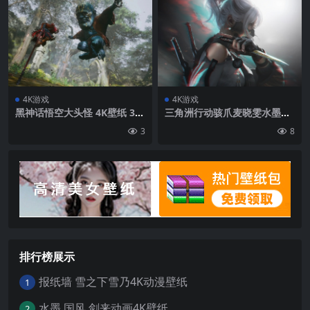
4K游戏
4K游戏
黑神话悟空大头怪 4K壁纸 38
三角洲行动骇爪麦晓雯水墨云
40×2160
图4K游戏壁纸
3
8
排行榜展示
报纸墙 雪之下雪乃4K动漫壁纸
1
水墨 国风 剑来动画4K壁纸
2