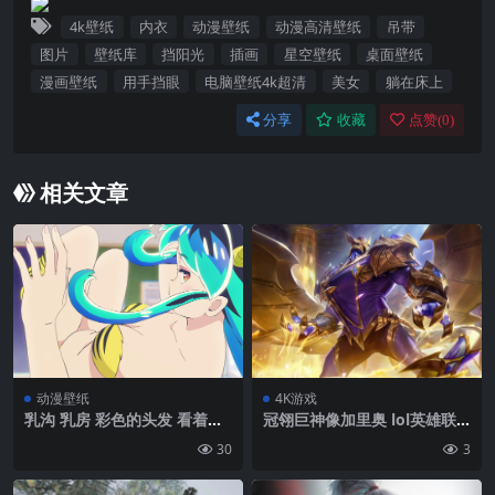
4k壁纸
内衣
动漫壁纸
动漫高清壁纸
吊带
图片
壁纸库
挡阳光
插画
星空壁纸
桌面壁纸
漫画壁纸
用手挡眼
电脑壁纸4k超清
美女
躺在床上
分享
收藏
点赞(
0
)
相关文章
动漫壁纸
4K游戏
乳沟 乳房 彩色的头发 看着观
冠翎巨神像加里奥 lol英雄联
众 长发 来自日语 亮度(来自日
盟 4K游戏壁纸
30
3
语) 动漫 动漫女孩 动画截图
角 尖尖的耳朵 轻薄的衣服 回
头| 3840 x2160