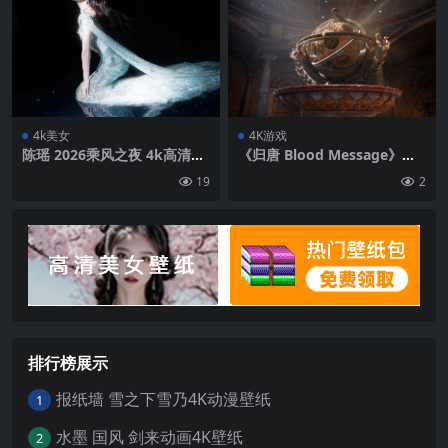
4k美女
4K游戏
陈瑶 2026乘风之夜 4k高清美
《归唐 Blood Message》游
女壁纸
戏原画4K壁纸
19
2
排行榜展示
报纸墙 雪之下雪乃4K动漫壁纸
1
水墨 国风 剑来动画4K壁纸
2