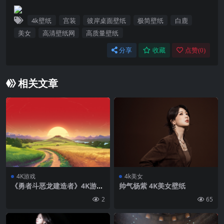
4k壁纸
宫装
彼岸桌面壁纸
极简壁纸
白鹿
美女
高清壁纸网
高质量壁纸
分享
收藏
点赞(
0
)
相关文章
4K游戏
4k美女
《勇者斗恶龙建造者》4K游戏
帅气杨紫 4K美女壁纸
风景壁纸
2
65