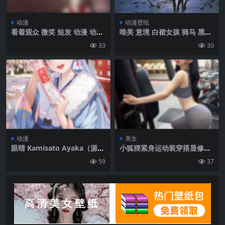
动漫
动漫壁纸
看着观众 微笑 短发 动漫 动漫
唯美 意境 白裙女孩 骑马 黑马
女孩 红色 红色帽子 红色连衣
鸟 海 云 动漫 4k 壁纸
33
30
裙 肖像展示 手套 连衣裙 汽车
天空 云|1215×2160
动漫
美女
眼睛 Kamisato Ayaka（源神
小狐狸紧身运动装穿搭显修长
冲击） 肖像展示 源神冲击 动
身段翘臀写真手机壁纸
59
37
漫女孩 和服 日语|1303×2057