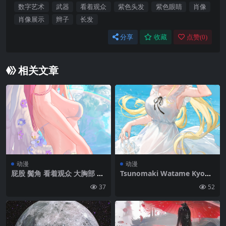
数字艺术
武器
看着观众
紫色头发
紫色眼睛
肖像
肖像展示
辫子
长发
分享
收藏
点赞(
0
)
相关文章
动漫
动漫
屁股 鬓角 看着观众 大胸部 湿
Tsunomaki Watame Kyouy
漉漉的身体 CherryMaru 发髻
a Kakehi 长发 金发 蓝眼睛 看
37
52
白色比基尼 手放在屁股上 微
着观众 湿漉漉的身体 张开的
笑 粉红色的头发 大腿 蓝色档
嘴 腋下 动漫 动漫女孩 Hololi
案 比基尼 肖像展示 Misono
ve Virtual Youtuber 连衣裙
Mika 水 动漫女孩 云 回首 天
水 角 天空 云 肖像展示 湿的
空 积云 彩虹 天使的翅膀 天使
高跟鞋 脸红 波浪|840×1342