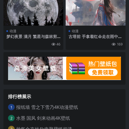
发饰 翅膀 站在水中 花 黄色的
眼睛 地平线 头发里的花 脸红
泳装 湿 丁字裤 褶皱 海|2160
×3840
动漫
动漫
梦幻夜景 满月 繁星与森林剪
古塔前 手拿着红伞走在雨中的
影
古装美女背影插画手机壁纸图
46
169
片
排行榜展示
报纸墙 雪之下雪乃4K动漫壁纸
1
水墨 国风 剑来动画4K壁纸
2
帅气金克丝4k电脑壁纸超清