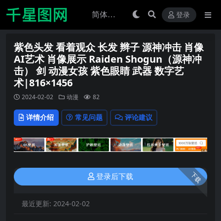
登录
紫色头发 看着观众 长发 辫子 源神冲击 肖像
AI艺术 肖像展示 Raiden Shogun（源神冲
击） 剑 动漫女孩 紫色眼睛 武器 数字艺
术|816×1456
2024-02-02
动漫
82
详情介绍
常见问题
评论建议
下载
登录后下载
最近更新:
2024-02-02