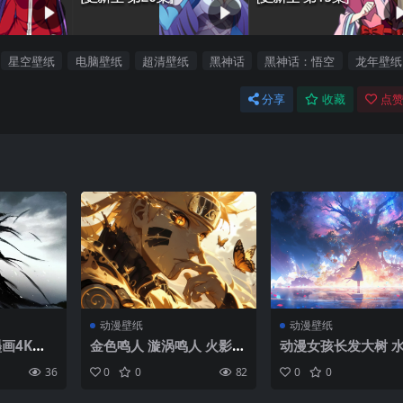
星空壁纸
电脑壁纸
超清壁纸
黑神话
黑神话：悟空
龙年壁纸
分享
收藏
点赞
动漫壁纸
动漫壁纸
画4K壁
金色鸣人 漩涡鸣人 火影忍
动漫女孩长发大树 水
者 4k壁纸
树木 天空 云彩 花瓣 
36
0
0
82
0
0
纸