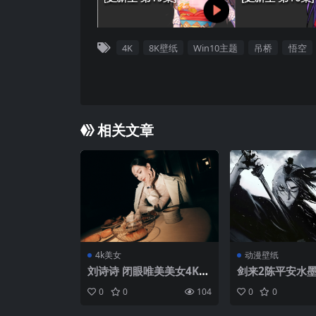
4K
8K壁纸
Win10主题
吊桥
悟空
相关文章
4k美女
动漫壁纸
刘诗诗 闭眼唯美美女4K壁
剑来2陈平安水墨
纸
纸
0
0
104
0
0