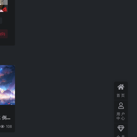
(
0
)
首页
用户
 倒影
中心
4k壁
108
会员