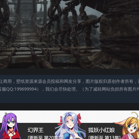
止商用，壁纸资源来源会员投稿和网友分享，图片版权归原创作者所有，
QQ:199699994），我们会尽快处理。（为了减轻网站负担所有图片