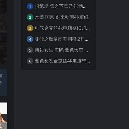
报纸墙 雪之下雪乃4K动漫壁纸
1
水墨 国风 剑来动画4K壁纸
2
帅气金克丝4k电脑壁纸超清
3
哪吒之魔童闹海 哪吒2开场4K壁纸
4
海边女生 海鸥 蓝色天空 4K壁纸
5
蓝色长发金克丝4K电脑壁纸
6
请
均