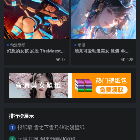
动漫壁纸
动漫
幻想的女孩 屁股 TheMaestro
漂亮可爱动漫美女 泳装 4k手
Noob Maki Oze Megumin
机壁纸图片
17
109
(KonoSuba) 即使没有Shoub
outai 河野Subarashii饥荒倪
Shukufuku我们!
排行榜展示
报纸墙 雪之下雪乃4K动漫壁纸
1
水墨 国风 剑来动画4K壁纸
2