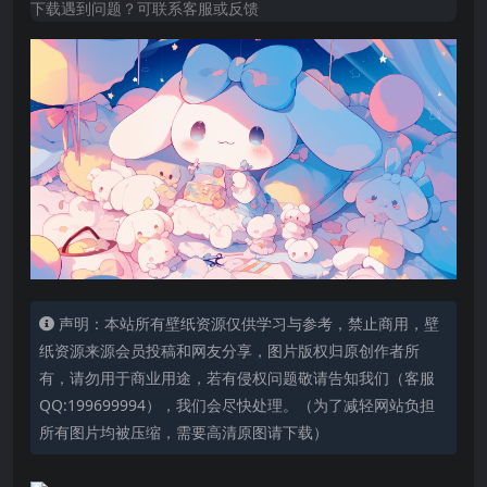
下载遇到问题？可联系客服或反馈
声明：本站所有壁纸资源仅供学习与参考，禁止商用，壁
纸资源来源会员投稿和网友分享，图片版权归原创作者所
有，请勿用于商业用途，若有侵权问题敬请告知我们（客服
QQ:199699994），我们会尽快处理。（为了减轻网站负担
所有图片均被压缩，需要高清原图请下载）