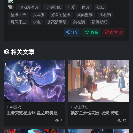
4K动漫图片
动漫壁纸
可爱
图片
壁纸
壁纸大全
大耳狗
好看的壁纸
桌面壁纸
玉桂狗
玩偶床上
粉色
超高清壁纸
躺在满
锁屏壁纸
分享
收藏
点赞(
1
)
相关文章
4K游戏
动漫壁纸
王者荣耀杨玉环 星之鸣奏超清
紫罗兰永恒花园 场景 街道 人
4K壁纸3840×2400
物 4k动漫壁纸
2
57