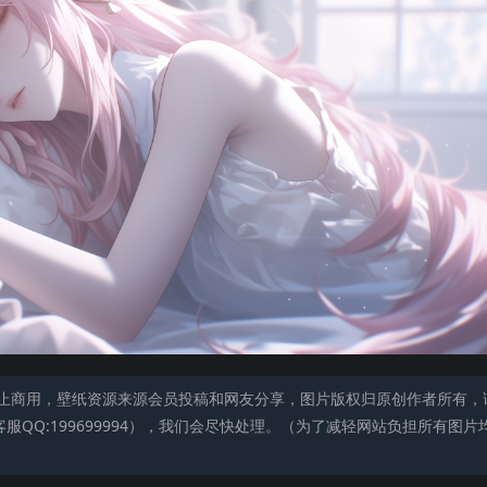
止商用，壁纸资源来源会员投稿和网友分享，图片版权归原创作者所有，
QQ:199699994），我们会尽快处理。（为了减轻网站负担所有图片