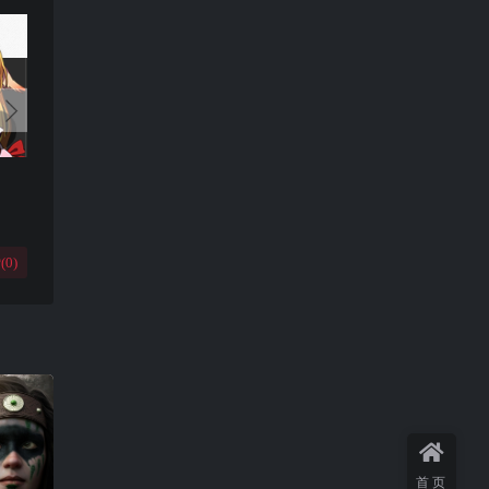
(
0
)
首页