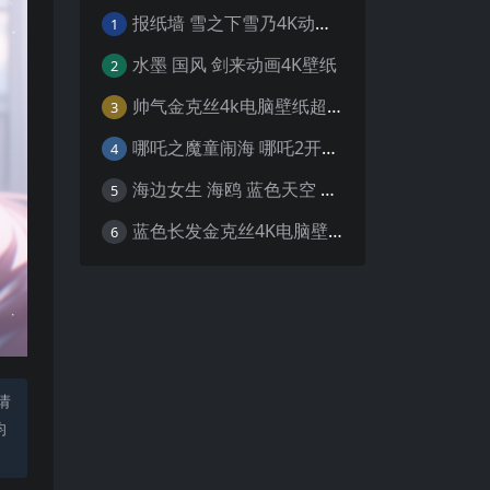
报纸墙 雪之下雪乃4K动漫壁纸
1
水墨 国风 剑来动画4K壁纸
2
帅气金克丝4k电脑壁纸超清
3
哪吒之魔童闹海 哪吒2开场4K壁纸
4
海边女生 海鸥 蓝色天空 4K壁纸
5
蓝色长发金克丝4K电脑壁纸
6
请
均