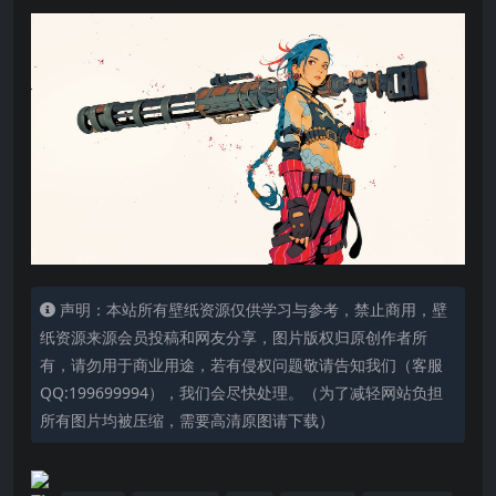
声明：本站所有壁纸资源仅供学习与参考，禁止商用，壁
纸资源来源会员投稿和网友分享，图片版权归原创作者所
有，请勿用于商业用途，若有侵权问题敬请告知我们（客服
QQ:199699994），我们会尽快处理。（为了减轻网站负担
所有图片均被压缩，需要高清原图请下载）