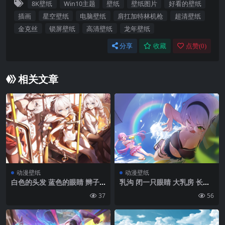
8K壁纸
Win10主题
壁纸
壁纸图片
好看的壁纸
插画
星空壁纸
电脑壁纸
肩扛加特林机枪
超清壁纸
金克丝
锁屏壁纸
高清壁纸
龙年壁纸
分享
收藏
点赞(
0
)
相关文章
动漫壁纸
动漫壁纸
白色的头发 蓝色的眼睛 辫子
乳沟 闭一只眼睛 大乳房 长发
女生 乳沟 河(艺术家) 看着观
动漫 动漫女孩 彩虹 泳装 眼镜
37
56
众 长发 cameltoe 吊裙 Honk
水枪 天空 云 叶子 twintails
ai影响 艺术品 Honkai影响3
比基尼| 3840 x2160
日 艺术爱好者 齐亚娜Kaslana
动漫 动漫女孩 校服 黑色长袜