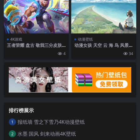
迷你裙 紧身衣裤 有轨电车 阳
光 发夹 长袜 火车 室内| 6673
x3745
4K游戏
动漫壁纸
王者荣耀 盘古 敬我三分皮肤
动漫女孩 天空 云 海 鸟 风景
超清4K壁纸
地平线 4k壁纸
4
34
排行榜展示
报纸墙 雪之下雪乃4K动漫壁纸
1
水墨 国风 剑来动画4K壁纸
2