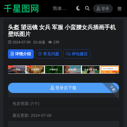
登录
头盔 望远镜 女兵 军服 小蛮腰女兵插画手机
壁纸图片
2024-07-06
动漫
239
详情介绍
常见问题
评论建议
下载
登录后下载
包含资源:
(1个)
最近更新:
2024-07-06