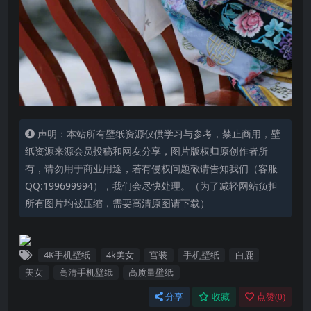
声明：本站所有壁纸资源仅供学习与参考，禁止商用，壁
纸资源来源会员投稿和网友分享，图片版权归原创作者所
有，请勿用于商业用途，若有侵权问题敬请告知我们（客服
QQ:199699994），我们会尽快处理。（为了减轻网站负担
所有图片均被压缩，需要高清原图请下载）
4K手机壁纸
4k美女
宫装
手机壁纸
白鹿
美女
高清手机壁纸
高质量壁纸
分享
收藏
点赞(
0
)