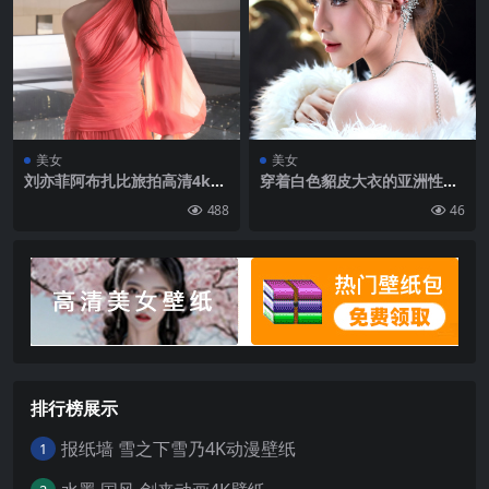
市 摩天大楼 正视图 建筑|160
9×2860
美女
美女
刘亦菲阿布扎比旅拍高清4k手
穿着白色貂皮大衣的亚洲性感
机壁纸图片
美女图片
488
46
排行榜展示
报纸墙 雪之下雪乃4K动漫壁纸
1