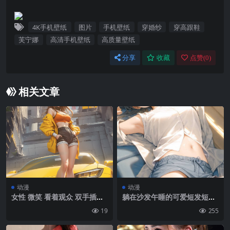
4K手机壁纸
图片
手机壁纸
穿婚纱
穿高跟鞋
芙宁娜
高清手机壁纸
高质量壁纸
分享
收藏
点赞(
0
)
相关文章
动漫
动漫
女性 微笑 看着观众 双手插在
躺在沙发午睡的可爱短发短裤
口袋里 长发 AI艺术 稳定扩散
动漫美腿少女手机壁纸图片
19
255
数字艺术 插图 肖像展示 汽车
车辆 黄色汽车 动漫 动漫女孩
开放式夹克 黄色夹克 短裤 城