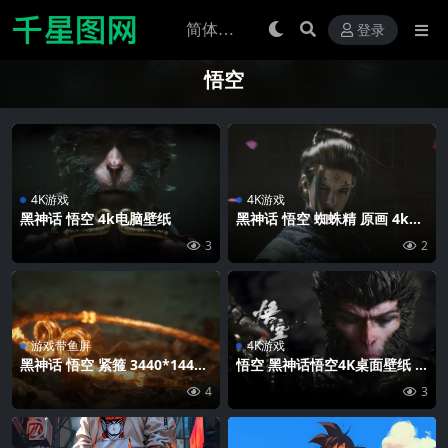
登录
悟空
4K游戏
4K游戏
黑神话 悟空 4k电脑壁纸
黑神话 悟空 蜘蛛精 原画 4k壁
纸
3
2
游戏带鱼屏
4K游戏
黑神话 悟空 紧箍 3440*1440
悟空 黑神话悟空4K桌面壁纸 3
带鱼屏壁纸 优六壁纸
840×2160
4
3