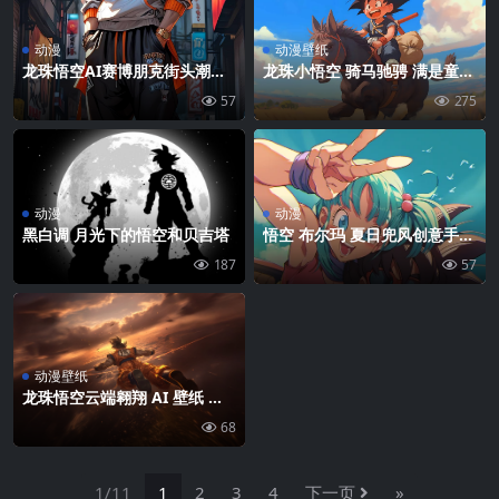
动漫
动漫壁纸
龙珠悟空AI赛博朋克街头潮服
龙珠小悟空 骑马驰骋 满是童年
形象
回忆的壁纸
57
275
动漫
动漫
黑白调 月光下的悟空和贝吉塔
悟空 布尔玛 夏日兜风创意手机
壁纸免费下载
187
57
动漫壁纸
龙珠悟空云端翱翔 AI 壁纸 电
脑桌面焕新
68
1/11
1
2
3
4
下一页
»