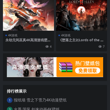
4K游戏
4K游戏
永劫无间巫真4K高清游戏壁纸
《堕落之主2(Lords of the Fa
无水印
llen II)》高清4K游戏壁纸 384
4
7
0×2160
排行榜展示
报纸墙 雪之下雪乃4K动漫壁纸
1
水墨 国风 剑来动画4K壁纸
2