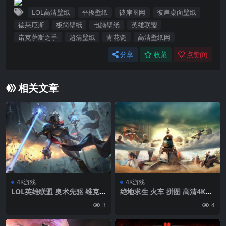
LOL高清壁纸
平板壁纸
彼岸图网
彼岸桌面壁纸
德莱厄斯
极简壁纸
电脑壁纸
英雄联盟
诺克萨斯之手
超清壁纸
青花瓷
高清壁纸网
分享
收藏
点赞(
0
)
相关文章
4K游戏
4K游戏
LOL英雄联盟 奥术先驱 维克
绝地求生 火车 拼图 高清4K游
托 8K游戏壁纸7680×4320
戏壁纸
3
4