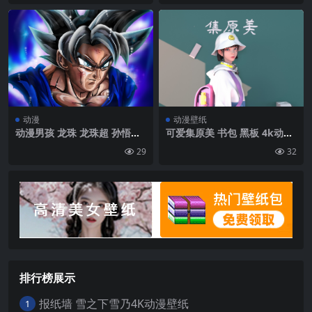
控制台 校服 简单背景 白色背
景 控制器 电视|2880×5120
动漫
动漫壁纸
动漫男孩 龙珠 龙珠超 孙悟空
可爱集原美 书包 黑板 4k动漫
超本能悟空 简单背景 极简主
壁纸
29
32
义 肖像展示|950×1900
排行榜展示
报纸墙 雪之下雪乃4K动漫壁纸
1