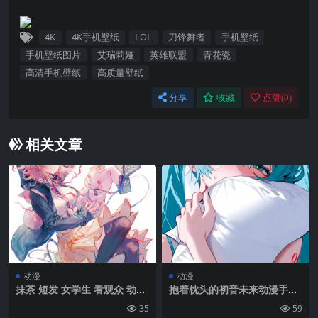
4K
4K手机壁纸
LOL
刀锋舞者
手机壁纸
手机壁纸图片
艾瑞莉娅
英雄联盟
青花瓷
高清手机壁纸
高质量壁纸
分享
收藏
点赞(
0
)
相关文章
动漫
动漫
抹茶 短发 女学生 看观众 动漫
抱着枕头的初音未来动漫手机
女孩 Chiaki Nanami 丝袜 Da
壁纸插画
35
59
nganronpa 肖像展示 泰迪熊