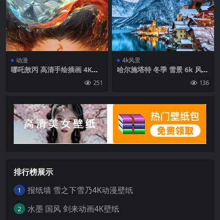
动漫
4k风景
哪吒敖丙 高清手绘插画 4K手
哈尔施塔特 冬季 雪景 6k 风景
机壁纸图片
图片 壁纸
251
136
排行榜展示
报纸墙 雪之下雪乃4K动漫壁纸
1
水墨 国风 剑来动画4K壁纸
2