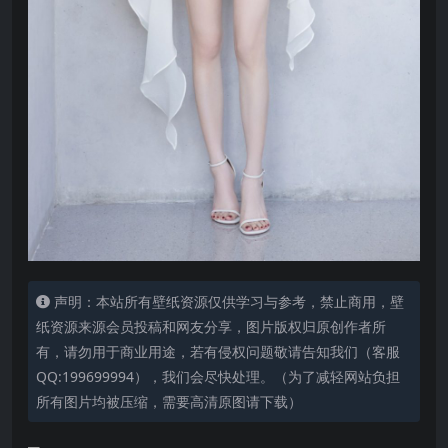
声明：本站所有壁纸资源仅供学习与参考，禁止商用，壁
纸资源来源会员投稿和网友分享，图片版权归原创作者所
有，请勿用于商业用途，若有侵权问题敬请告知我们（客服
QQ:199699994），我们会尽快处理。（为了减轻网站负担
所有图片均被压缩，需要高清原图请下载）