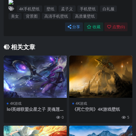
4K手机壁纸
壁纸
孟子义
手机壁纸
白礼服
美女
背景图
高清手机壁纸
高质量壁纸
分享
收藏
点赞(
0
)
相关文章
4K游戏
4K游戏
lol英雄联盟众星之子 灵魂莲
《死亡空间》4K游戏壁纸
华 夜幽 索拉卡8k高清壁纸
0
5