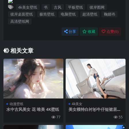
4k美女壁纸
书
古风
平板壁纸
彼岸图网
彼岸桌面壁纸
极简壁纸
电脑壁纸
超清壁纸
鞠婧祎
高清壁纸网
分享
收藏
点赞(
0
)
相关文章
动漫壁纸
4k美女
水中古风美女 花 唯美 4K壁纸
美女模特白衬衫牛仔短裙居家
沙发大长腿写真美照丝袜高跟
77
55
鞋 高清壁纸