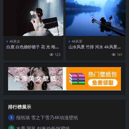
4k美女
4k风景
白鹿 白色婚纱裙子 花 光 唯美
山水风景 竹排 河水 4k风景壁
4K壁纸
纸
123
141
排行榜展示
报纸墙 雪之下雪乃4K动漫壁纸
1
水墨 国风 剑来动画4K壁纸
2