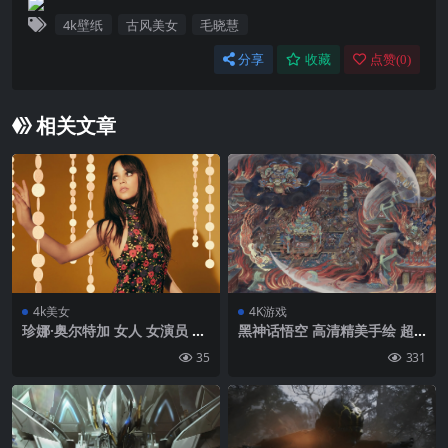
4k壁纸
古风美女
毛晓慧
分享
收藏
点赞(
0
)
相关文章
4k美女
4K游戏
珍娜·奥尔特加 女人 女演员 拉
黑神话悟空 高清精美手绘 超
丁裔 深色头发 长头发| 1920
清4K壁纸
35
331
x1200