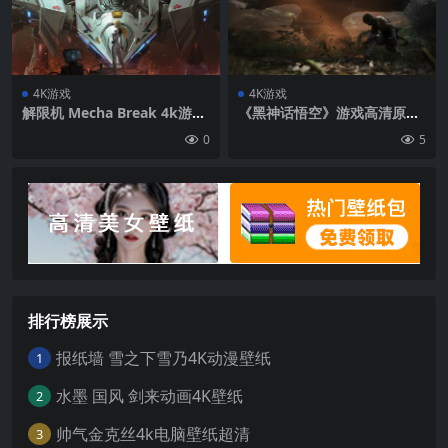
4K游戏
4K游戏
解限机 Mecha Break 4k游戏
《黑神话悟空》游戏高清原画
壁纸
4K壁纸4096×2160
0
5
排行榜展示
报纸墙 雪之下雪乃4K动漫壁纸
1
水墨 国风 剑来动画4K壁纸
2
帅气金克丝4k电脑壁纸超清
3