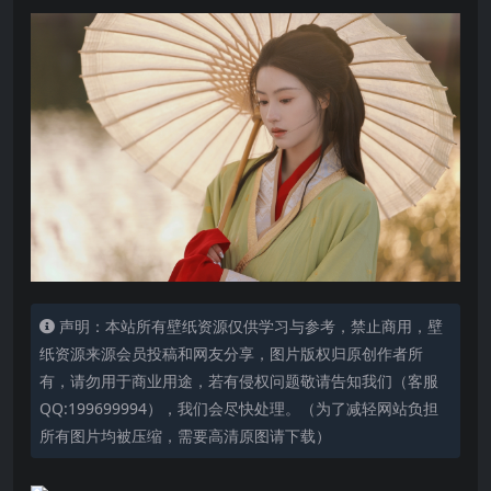
声明：本站所有壁纸资源仅供学习与参考，禁止商用，壁
纸资源来源会员投稿和网友分享，图片版权归原创作者所
有，请勿用于商业用途，若有侵权问题敬请告知我们（客服
QQ:199699994），我们会尽快处理。（为了减轻网站负担
所有图片均被压缩，需要高清原图请下载）