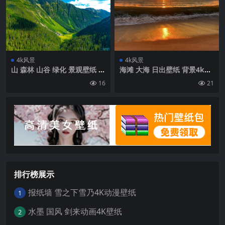
4k风景
4k风景
山 森林 山谷 绿化 景观壁纸 背
海滩 大海 日出壁纸 背景4k高
景4k高清网
清网
16
21
排行榜展示
报纸墙 雪之下雪乃4K动漫壁纸
1
水墨 国风 剑来动画4K壁纸
2