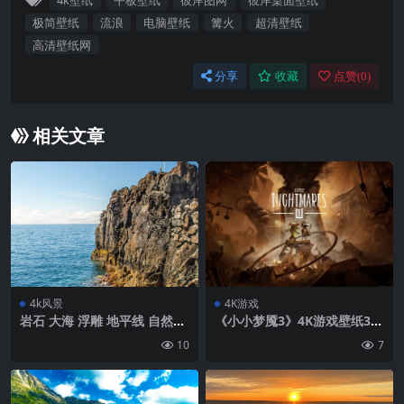
4k壁纸
平板壁纸
彼岸图网
彼岸桌面壁纸
极简壁纸
流浪
电脑壁纸
篝火
超清壁纸
高清壁纸网
分享
收藏
点赞(
0
)
相关文章
4k风景
4K游戏
岩石 大海 浮雕 地平线 自然壁
《小小梦魇3》4K游戏壁纸38
纸 背景4k高清网
40×2160
10
7