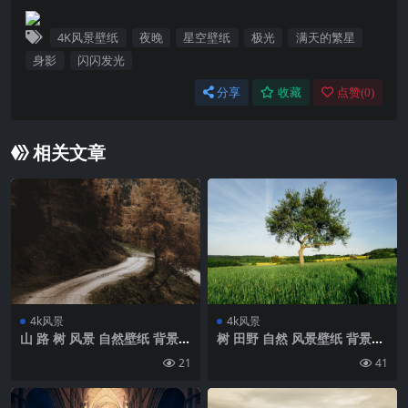
4K风景壁纸
夜晚
星空壁纸
极光
满天的繁星
身影
闪闪发光
分享
收藏
点赞(
0
)
相关文章
4k风景
4k风景
山 路 树 风景 自然壁纸 背景4
树 田野 自然 风景壁纸 背景4k
k高清网
高清网
21
41