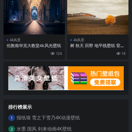
4k风景
4k风景
伦敦南华克大教堂4k风光壁纸
树 秋天 田野 地平线壁纸 背景
4k高清网
124
18
排行榜展示
报纸墙 雪之下雪乃4K动漫壁纸
1
水墨 国风 剑来动画4K壁纸
2