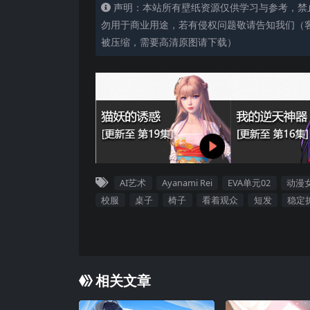
声明：本站所有壁纸资源仅供学习与参考，禁
勿用于商业用途，若有侵权问题敬请告知我们（客服
被压缩，需要高清原图请下载）
AI艺术
Ayanami Rei
EVA单元02
动漫
校服
桌子
椅子
看着观众
短发
稳定
相关文章