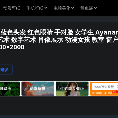
动漫壁纸
手机壁纸
电脑美化
带鱼屏
蓝色头发 红色眼睛 手对脸 女学生 Ayana
AI艺术 数字艺术 肖像展示 动漫女孩 教室 窗
0×2000
论建议