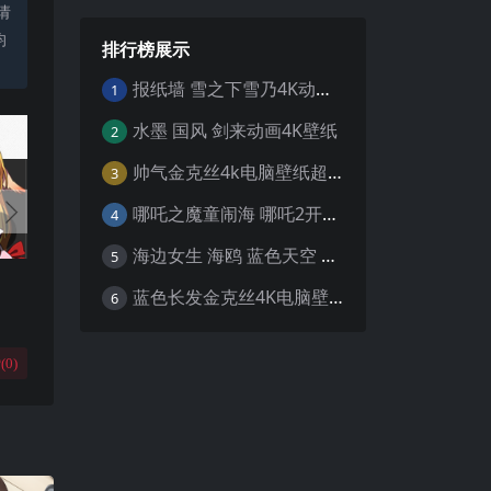
请
均
排行榜展示
报纸墙 雪之下雪乃4K动漫壁纸
1
水墨 国风 剑来动画4K壁纸
2
帅气金克丝4k电脑壁纸超清
3
哪吒之魔童闹海 哪吒2开场4K壁纸
4
海边女生 海鸥 蓝色天空 4K壁纸
5
蓝色长发金克丝4K电脑壁纸
6
(
0
)