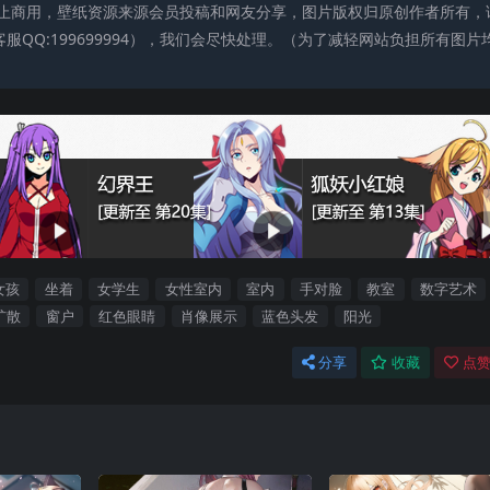
止商用，壁纸资源来源会员投稿和网友分享，图片版权归原创作者所有，
QQ:199699994），我们会尽快处理。（为了减轻网站负担所有图片
女孩
坐着
女学生
女性室内
室内
手对脸
教室
数字艺术
扩散
窗户
红色眼睛
肖像展示
蓝色头发
阳光
分享
收藏
点赞