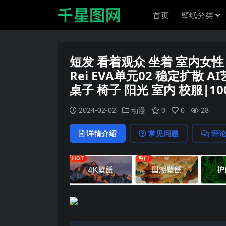
首页
壁纸分类
短发 看着观众 坐着 室内女性 
Rei EVA单元02 稳定扩散 
桌子 椅子 阳光 室内 校服|100
2024-02-02
动漫
0
0
28
详情介绍
常见问题
评