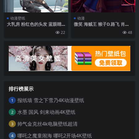
动漫壁纸
动漫
大乳房 粉红色的头发 蓝眼睛
微笑 海贼王 猴子D.路飞 肖像
动漫 动漫女孩 短裤 短袜 相机
展示 动漫男孩 草帽 桶 天空 云
22
48
角| 2396 x1348
人字拖 伤疤 旗帜 日落 晚霞 阳
光 日语 文本|2700×4800
排行榜展示
报纸墙 雪之下雪乃4K动漫壁纸
1
水墨 国风 剑来动画4K壁纸
2
帅气金克丝4k电脑壁纸超清
3
哪吒之魔童闹海 哪吒2开场4K壁纸
4