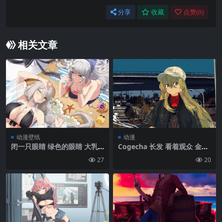
分享
收藏
点赞(
0
)
相关文章
动漫壁纸
动漫
闭一只眼睛 绿色的眼睛 大乳
Cogecha 长发 看着观众 金发
房 湿身体 长发 动漫 动漫女孩
碧眼 动漫 动漫女孩 帽子 肖像
27
20
比基尼 太阳镜 花在头发 银色
展示 boombox 夹克 香烟 吸
的头发 湿 海星 水 帽子 蓝色
烟 天空 云|1270×2258
巷| 3500 x1969