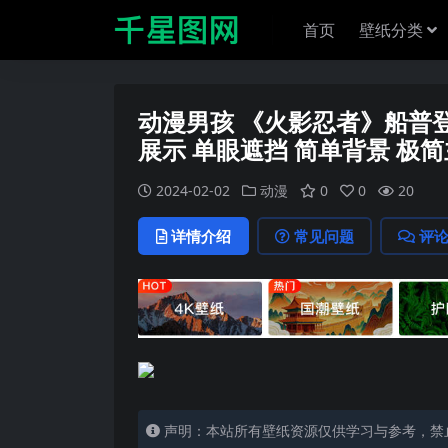
首页
壁纸分类
动漫男孩 《火影忍者》船普登 H
展示 单眼遮挡 简单背景 极简主
2024-02-02
动漫
0
0
20
详情介绍
常见问题
评
声明：本站所有壁纸资源仅供学习与参考，禁