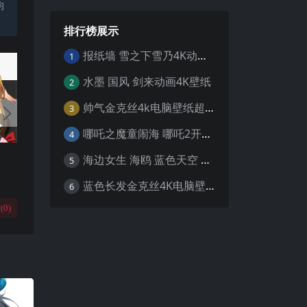
均
排行榜展示
报纸墙 雪之下雪乃4K动漫壁纸
1
水墨 国风 剑来动画4K壁纸
2
帅气金克丝4k电脑壁纸超清
3
哪吒之魔童闹海 哪吒2开场4K壁纸
4
海边女生 海鸥 蓝色天空 4K壁纸
5
蓝色长发金克丝4K电脑壁纸
6
(
0
)