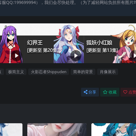
QQ:199699994），我们会尽快处理。（为了减轻网站负担所有图片
孩
极简主义
火影忍者Shippuden
简单的背景
肖像展示
分享
收藏
点赞