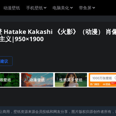
动漫壁纸
手机壁纸
电脑美化
带鱼屏
atake Kakashi 《火影》（动漫） 肖
义|950×1900
论建议
止商用，壁纸资源来源会员投稿和网友分享，图片版权归原创作者所有，