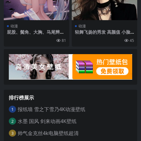
动漫
动漫
屁股、鬓角、大胸、马尾辫、
轻舞飞扬的秀发 高颜值 小脸
长发、看着观众、动漫、动漫
甜酷气质AI美女黑色西服穿搭
81
45
女孩、肖像展示、水、树叶、
手机壁纸图片
比基尼、尖耳朵、脸红、星
星、棕榈树、阳台、晚上、银
河、海滩|2400×4308
排行榜展示
报纸墙 雪之下雪乃4K动漫壁纸
1
水墨 国风 剑来动画4K壁纸
2
帅气金克丝4k电脑壁纸超清
3