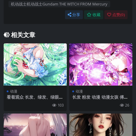
机动战士机动战士Gundam THE WITCH FROM Mercury
分享
收藏
点赞(
0
)
相关文章
动漫
动漫
看着观众 长发、绿发、绿眼
长发 粉发 动漫 动漫女孩 傅璇
睛、Pixiv、动漫、动漫女孩、
（本开：星轨） 本开：星轨
103
26
草帽、饮料、肖像展示、立方
黄色眼睛 肖像展示 球体 双尾
体、冰块、星星|1785×2856
星座|2297×4083