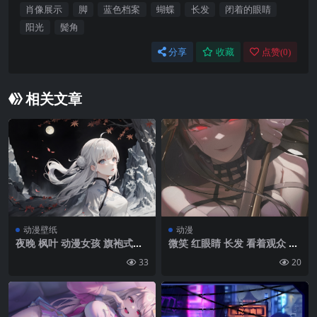
肖像展示
脚
蓝色档案
蝴蝶
长发
闭着的眼睛
阳光
鬓角
分享
收藏
点赞(
0
)
相关文章
动漫壁纸
动漫
夜晚 枫叶 动漫女孩 旗袍式连
微笑 红眼睛 长发 看着观众 动
衣裙 4k壁纸
漫女孩 间谍x家庭 Yor Forger
33
20
肖像展示 武器 发光的眼睛 黑
色头发 耳环 简单的背景 极简
主义|2248×3997