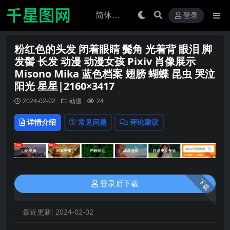
登录
粉红色的头发 闭着眼睛 鬓角 光着背 眼泪 脚
发髻 长发 动漫 动漫女孩 Pixiv 肖像展示
Misono Mika 蓝色档案 翅膀 蝴蝶 昆虫 哭泣
阳光 星星|2160×3417
2024-02-02
动漫
24
详情介绍
常见问题
评论建议
下载
登录后下载
最近更新:
2024-02-02