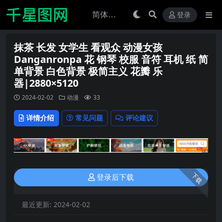
登录
抹茶 长发 女学生 看观众 动漫女孩
Danganronpa 花 钢琴 校服 音符 耳机 纸 简
单背景 白色背景 极简主义 花瓣 乐
器|2880×5120
2024-02-02
动漫
33
详情介绍
常见问题
评论建议
下载
登录后下载
最近更新:
2024-02-02